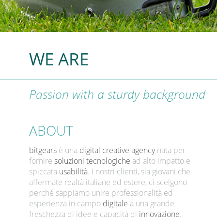
WE ARE
Passion with a sturdy background
ABOUT
bitgears
è una
digital creative agency
nata per
fornire
soluzioni tecnologiche
ad alto impatto e
spiccata
usabilità
. I nostri clienti, sia giovani che
affermate realtà italiane ed estere, ci scelgono
perché sappiamo unire professionalità ed
esperienza in campo
digitale
a una grande
freschezza di idee e capacità di
innovazione
.