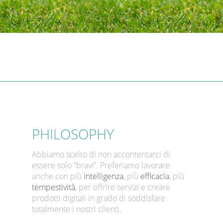
PHILOSOPHY
Abbiamo scelto di non accontentarci di
essere solo “bravi”. Preferiamo lavorare
anche con più
intelligenza
, più
efficacia
, più
tempestività
, per offrire servizi e creare
prodotti digitali in grado di soddisfare
totalmente i nostri clienti.